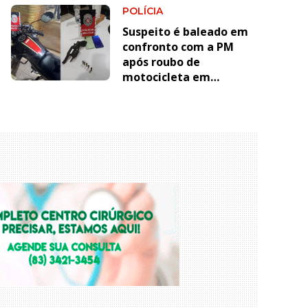
POLÍCIA
facções
Suspeito é baleado em
confronto com a PM
após roubo de
motocicleta em
Paulista; outro é preso