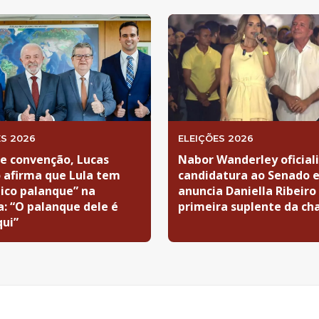
ES 2026
ELEIÇÕES 2026
e convenção, Lucas
Nabor Wanderley oficial
o afirma que Lula tem
candidatura ao Senado 
ico palanque” na
anuncia Daniella Ribeir
a: “O palanque dele é
primeira suplente da ch
qui”