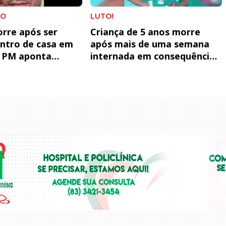
ÃO
LUTO!
re após ser
Criança de 5 anos morre
ntro de casa em
após mais de uma semana
; PM aponta
internada em consequência
e disparo
de choque elétrico em
Itaporanga