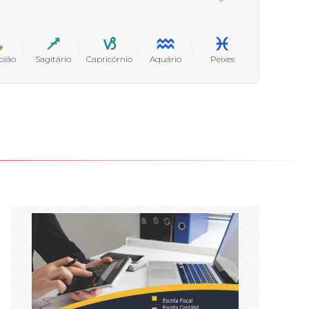
pião
Sagitário
Capricórnio
Aquário
Peixes