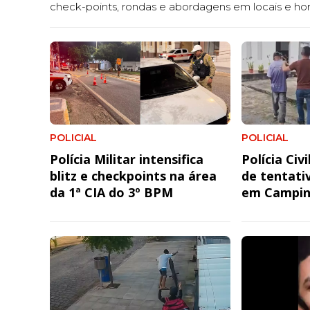
check-points, rondas e abordagens em locais e hor
Corporação nas ruas e fortalecendo o combate à cr
POLICIAL
POLICIAL
Polícia Militar intensifica
Polícia Civ
blitz e checkpoints na área
de tentati
da 1ª CIA do 3º BPM
em Campin