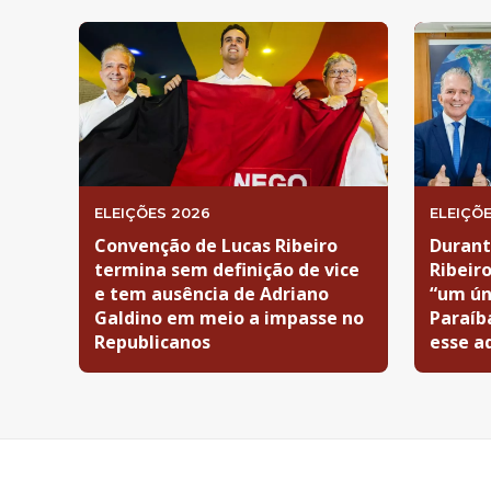
ELEIÇÕES 2026
ELEIÇÕ
Convenção de Lucas Ribeiro
Durant
termina sem definição de vice
Ribeir
e tem ausência de Adriano
“um ún
Galdino em meio a impasse no
Paraíb
Republicanos
esse a