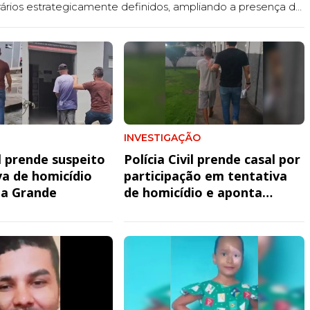
ários estrategicamente definidos, ampliando a presença da
iminalidade.
INVESTIGAÇÃO
il prende suspeito
Polícia Civil prende casal por
va de homicídio
participação em tentativa
a Grande
de homicídio e aponta
emboscada contra vítima
em Taperoá