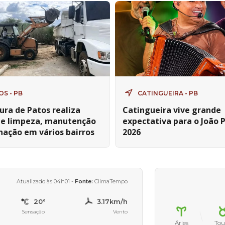
OS - PB
CATINGUEIRA - PB
ura de Patos realiza
Catingueira vive grande
de limpeza, manutenção
expectativa para o João 
nação em vários bairros
2026
Atualizado às 04h01 -
Fonte:
ClimaTempo
20°
3.17km/h
Sensação
Vento
Áries
Tou