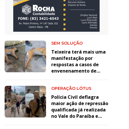
SEM SOLUÇÃO
Teixeira terá mais uma
manifestação por
respostas a casos de
envenenamento de
animais
OPERAÇÃO LÓTUS
Polícia Civil deflagra
maior ação de repressão
qualificada já realizada
no Vale do Paraíba e
elucida 14 homicídios
ligados à guerra entre