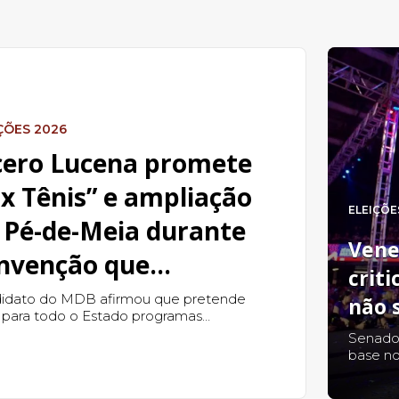
ÇÕES 2026
cero Lucena promete
ix Tênis” e ampliação
ELEIÇÕE
 Pé-de-Meia durante
Vene
nvenção que
crit
icializou candidatura
idato do MDB afirmou que pretende
não 
r para todo o Estado programas
 Governo da Paraíba
antados em João Pessoa e defendeu que
Senado
campanha será baseada na experiência
base no
istrativa, e não em promessas eleitorais.
defende
apelo c