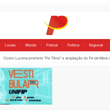
Locais
Mundo
Policial
Política
Regional
Veneziano defende reeleição e critica compra de votos: “Mand