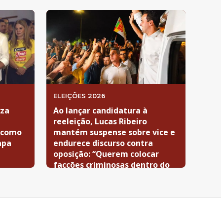
ELEIÇÕES 2026
iza
Ao lançar candidatura à
e
reeleição, Lucas Ribeiro
o como
mantém suspense sobre vice e
apa
endurece discurso contra
oposição: “Querem colocar
facções criminosas dentro do
governo”