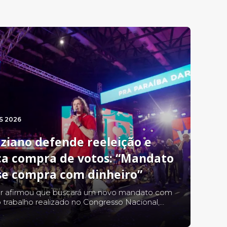
S 2026
ziano defende reeleição e
ica compra de votos: “Mandato
se compra com dinheiro”
r afirmou que buscará um novo mandato com
 trabalho realizado no Congresso Nacional,
u a prestação de contas aos eleitores e fez um
ontra o uso do poder econômico nas eleições.