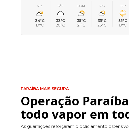
SEX
SÁB
DOM
SEG
TER
34°C
33°C
35°C
35°C
35°C
19°C
20°C
21°C
23°C
19°C
PARAÍBA MAIS SEGURA
Operação Paraíba
todo vapor em to
As guarnições reforçaram o policiamento ostensivo 