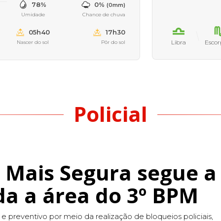
78%
0%
(0mm)
Umidade
Chance de chuva
05h40
17h30
Libra
Escor
Nascer do sol
Pôr do sol
Policial
 Mais Segura segue a
da a área do 3º BPM
e preventivo por meio da realização de bloqueios policiais,