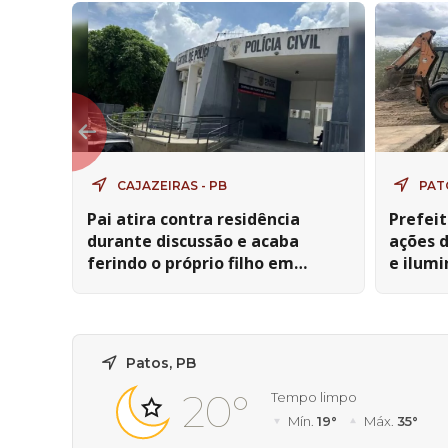
CAJAZEIRAS - PB
PAT
Pai atira contra residência
Prefeit
durante discussão e acaba
ações 
ferindo o próprio filho em
e ilumi
Cajazeiras
Patos, PB
20°
Tempo limpo
Mín.
19°
Máx.
35°