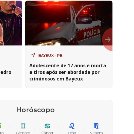
BAYEUX - PB
TE
Adolescente de 17 anos é morta
Home
Pedro
a tiros após ser abordada por
torno
criminosos em Bayeux
respo
após 
Teixe
escon
Horóscopo
ro
Gêmeos
Câncer
Leão
Virgem