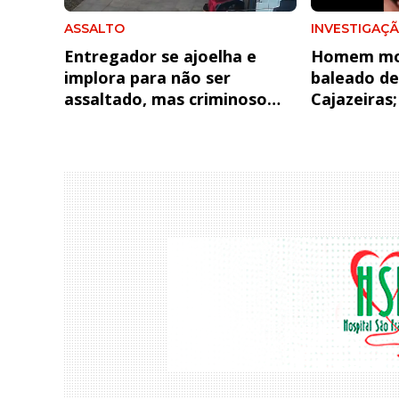
ASSALTO
INVESTIGAÇ
Entregador se ajoelha e
Homem mor
implora para não ser
baleado de
assaltado, mas criminoso
Cajazeiras
foge com bicicleta e celular
hipótese d
em João Pessoa
acidental