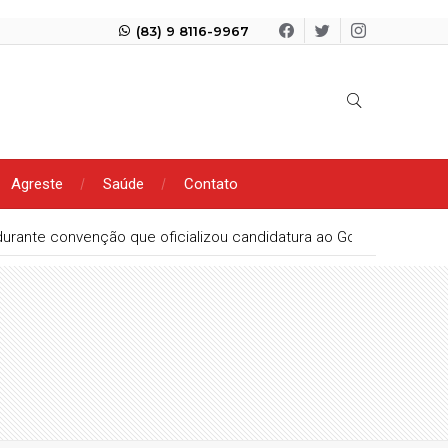
(83) 9 8116-9967
Agreste
Saúde
Contato
ato não se compra com dinheiro”