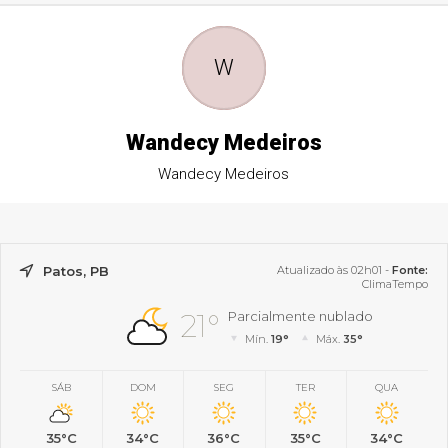
W
Wandecy Medeiros
Wandecy Medeiros
Patos, PB
Atualizado às 02h01 -
Fonte:
ClimaTempo
21°
Parcialmente nublado
Mín.
19°
Máx.
35°
SÁB
DOM
SEG
TER
QUA
35°C
34°C
36°C
35°C
34°C