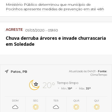
Ministério Público determinou que município de
Pocinhos apresente medidas de prevenção em até 48h
AGRESTE
01/03/2020 - 05h10
Chuva derruba árvores e invade churrascaria
em Soledade
Patos, PB
Atualizado às 04h01 -
Fonte:
ClimaTempo
20°
Tempo limpo
Mín.
19°
Máx.
35°
DOM
SEG
TER
QUA
QUI