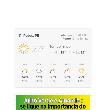
Patos, PB
Atualizado às 09h01 -
Fonte:
ClimaTempo
27°
Tempo limpo
Mín.
19°
Máx.
35°
SEX
SÁB
DOM
SEG
TER
34°C
33°C
35°C
35°C
35°C
19°C
20°C
21°C
23°C
19°C