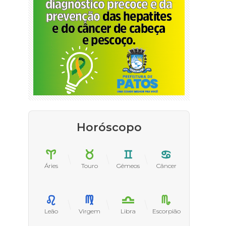
Horóscopo
Áries
Touro
Gêmeos
Câncer
Leão
Virgem
Libra
Escorpião