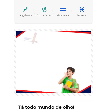
Sagitário
Capricórnio
Aquário
Peixes
Tá todo mundo de olho!