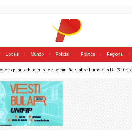
Locais
Mundo
Policial
Política
Regional
co de granito despenca de caminhão e abre buraco na BR-230, pr