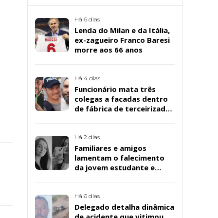
Há 6 dias
Lenda do Milan e da Itália,
ex-zagueiro Franco Baresi
morre aos 66 anos
Há 4 dias
Funcionário mata três
colegas a facadas dentro
de fábrica de terceirizada
da Bombril em São
Bernardo
Há 2 dias
Familiares e amigos
lamentam o falecimento
da jovem estudante e
cuidadora educacional
Bárbara da Silva Sousa
Santos, em Patos
Há 6 dias
Delegado detalha dinâmica
de acidente que vitimou