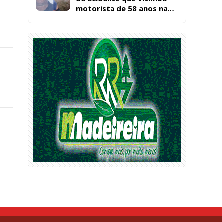
motorista de 58 anos na
BR-361, em Catingueira