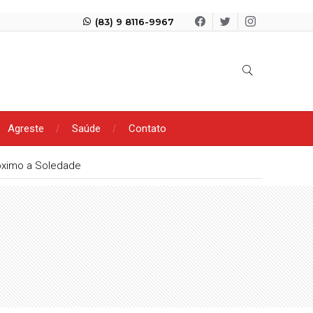
(83) 9 8116-9967
Agreste
Saúde
Contato
óximo a Soledade