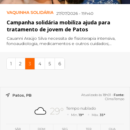
VAQUINHA SOLIDÁRIA
27/07/2026 - 19h40
Campanha solidária mobiliza ajuda para
tratamento de jovem de Patos
Cauanni Araújo Silva necessita de fisioterapia intensiva,
fonoaudiologia, medicamentos e outros cuidados;
doações podem ser feitas via Pix.
1
2
3
4
5
6
Patos, PB
Atualizado às 18h01 -
Fonte:
ClimaTempo
29°
Tempo nublado
Mín.
19°
Máx.
35°
SÁB
DOM
SEG
TER
QUA