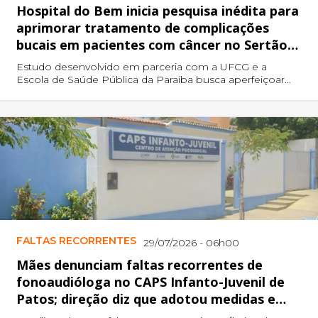
Hospital do Bem inicia pesquisa inédita para
aprimorar tratamento de complicações
bucais em pacientes com câncer no Sertão
da Paraíba
Estudo desenvolvido em parceria com a UFCG e a
Escola de Saúde Pública da Paraíba busca aperfeiçoar
protocolos de assistência em saúde bucal oncológica
por meio da laserterapia e análise microbiológica
FALTAS RECORRENTES
29/07/2026 - 06h00
Mães denunciam faltas recorrentes de
fonoaudióloga no CAPS Infanto-Juvenil de
Patos; direção diz que adotou medidas e
notificou profissional