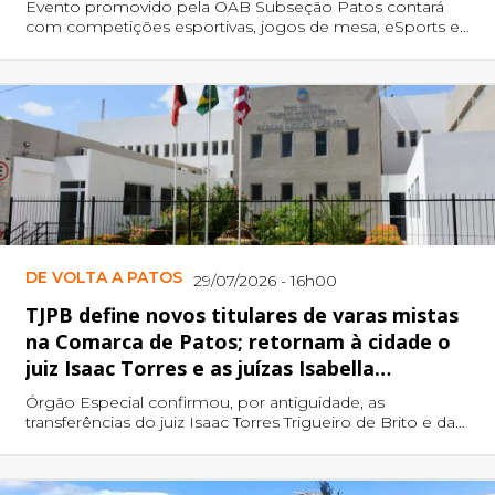
Evento promovido pela OAB Subseção Patos contará
com competições esportivas, jogos de mesa, eSports e
confraternização entre advogados e advogadas.
DE VOLTA A PATOS
29/07/2026 - 16h00
TJPB define novos titulares de varas mistas
na Comarca de Patos; retornam à cidade o
juiz Isaac Torres e as juízas Isabella
Joseanne e Vanessa Moura
Órgão Especial confirmou, por antiguidade, as
transferências do juiz Isaac Torres Trigueiro de Brito e das
juízas Isabella Joseanne Assunção Lopes Andrade de
Souza e Vanessa Moura Pereira de Cavalcante para a 1ª, 3ª
e 5ª Varas Mistas, respectivamente