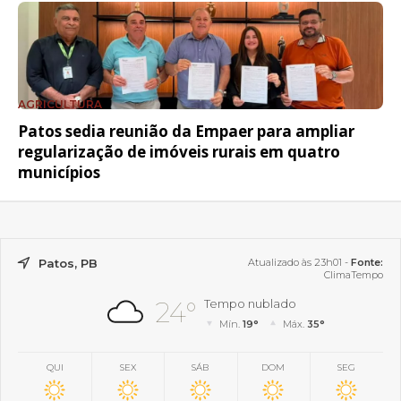
AGRICULTURA
Patos sedia reunião da Empaer para ampliar
regularização de imóveis rurais em quatro
municípios
Patos, PB
Atualizado às 23h01 -
Fonte:
ClimaTempo
24°
Tempo nublado
Mín.
19°
Máx.
35°
QUI
SEX
SÁB
DOM
SEG