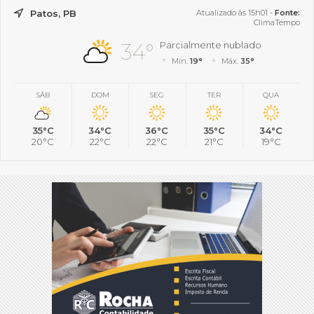
Patos, PB
Atualizado às 15h01 -
Fonte:
ClimaTempo
34°
Parcialmente nublado
Mín.
19°
Máx.
35°
SÁB
DOM
SEG
TER
QUA
35°C
34°C
36°C
35°C
34°C
20°C
22°C
22°C
21°C
19°C