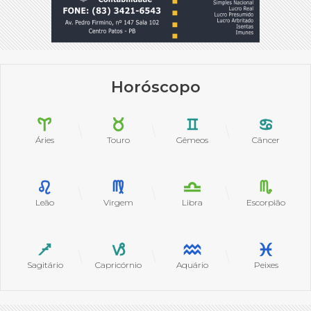
Horóscopo
Áries
Touro
Gêmeos
Câncer
Leão
Virgem
Libra
Escorpião
Sagitário
Capricórnio
Aquário
Peixes