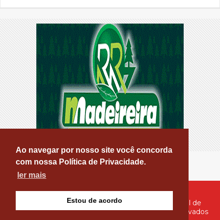
PL
Ao navegar por nosso site você concorda
com nossa Política de Privacidade.
ler mais
Estou de acordo
© Copyright 2026 - PATOS ONLINE - O seu Portal de
Notícias de Patos e Região - Todos os direitos reservados