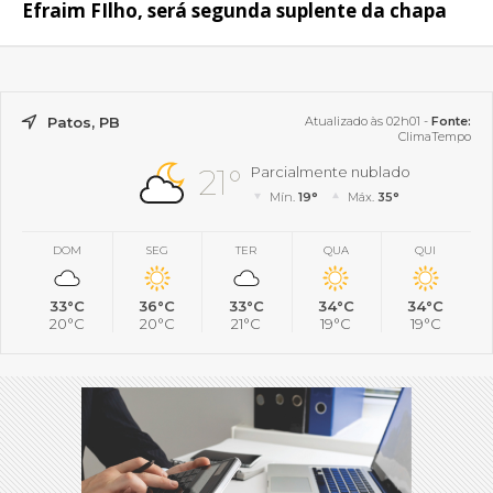
Efraim FIlho, será segunda suplente da chapa
Patos, PB
Atualizado às 02h01 -
Fonte:
ClimaTempo
21°
Parcialmente nublado
Mín.
19°
Máx.
35°
DOM
SEG
TER
QUA
QUI
33°C
36°C
33°C
34°C
34°C
20°C
20°C
21°C
19°C
19°C