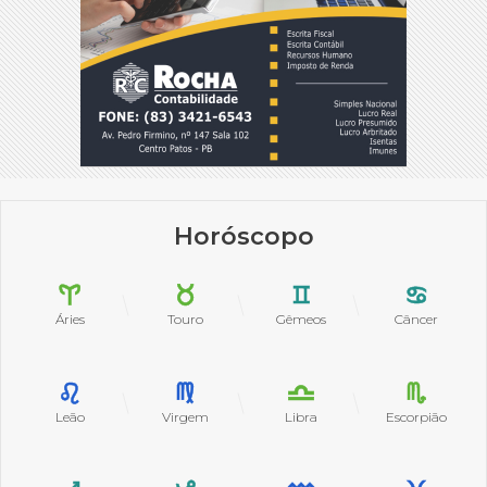
Horóscopo
Áries
Touro
Gêmeos
Câncer
Leão
Virgem
Libra
Escorpião