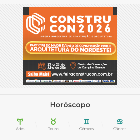
Horóscopo
Áries
Touro
Gêmeos
Câncer