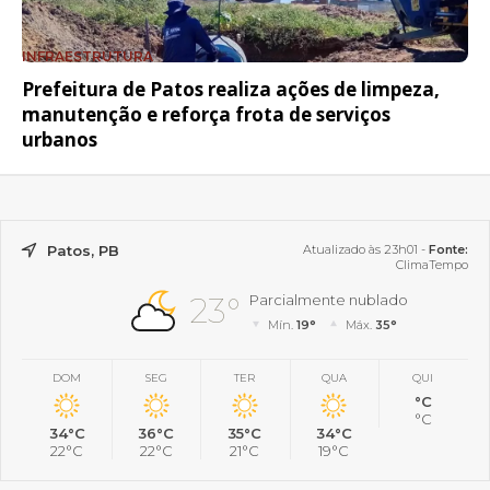
INFRAESTRUTURA
Prefeitura de Patos realiza ações de limpeza,
manutenção e reforça frota de serviços
urbanos
Patos, PB
Atualizado às 23h01 -
Fonte:
ClimaTempo
23°
Parcialmente nublado
Mín.
19°
Máx.
35°
DOM
SEG
TER
QUA
QUI
°C
°C
34°C
36°C
35°C
34°C
22°C
22°C
21°C
19°C