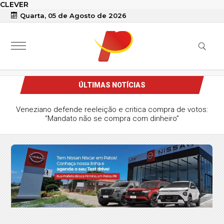
CLEVER
Quarta, 05 de Agosto de 2026
ÚLTIMAS NOTÍCIAS
as Ribeiro termina sem definição de
ncia de Adriano Galdino em meio a
asse no Republicanos