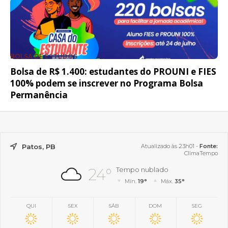
BOLSA DE ESTUDOS
Bolsa de R$ 1.400: estudantes do PROUNI e FIES
100% podem se inscrever no Programa Bolsa
Permanência
Patos, PB
Atualizado às 23h01 -
Fonte:
ClimaTempo
24°
Tempo nublado
Mín.
19°
Máx.
35°
QUI
SEX
SÁB
DOM
SEG