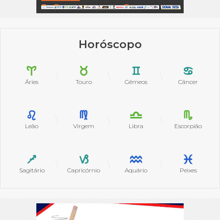
Horóscopo
Áries
Touro
Gêmeos
Câncer
Leão
Virgem
Libra
Escorpião
Sagitário
Capricórnio
Aquário
Peixes