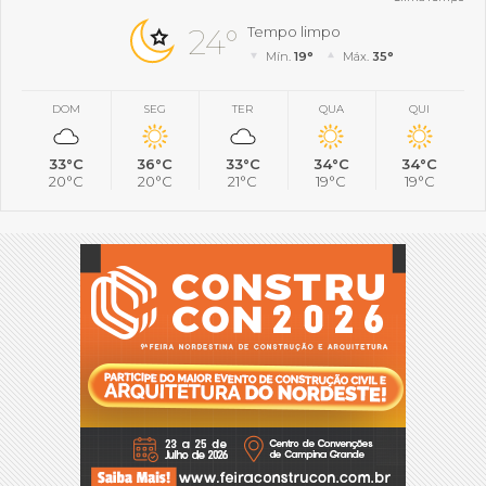
24°
Tempo limpo
Mín.
19°
Máx.
35°
DOM
SEG
TER
QUA
QUI
33°C
36°C
33°C
34°C
34°C
20°C
20°C
21°C
19°C
19°C