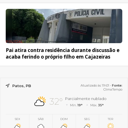
POLICIAL
Pai atira contra residência durante discussão e
acaba ferindo o próprio filho em Cajazeiras
Patos, PB
Atualizado às 11h01 -
Fonte:
ClimaTempo
32°
Parcialmente nublado
Mín.
19°
Máx.
35°
SEX
SÁB
DOM
SEG
TER