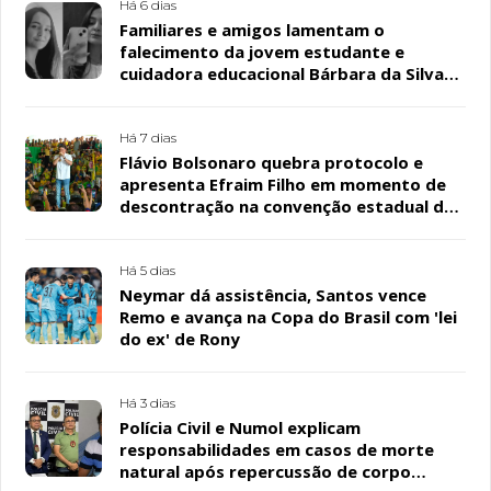
Há 6 dias
Familiares e amigos lamentam o
falecimento da jovem estudante e
cuidadora educacional Bárbara da Silva
Sousa Santos, em Patos
Há 7 dias
Flávio Bolsonaro quebra protocolo e
apresenta Efraim Filho em momento de
descontração na convenção estadual do
PL
Há 5 dias
Neymar dá assistência, Santos vence
Remo e avança na Copa do Brasil com 'lei
do ex' de Rony
Há 3 dias
Polícia Civil e Numol explicam
responsabilidades em casos de morte
natural após repercussão de corpo