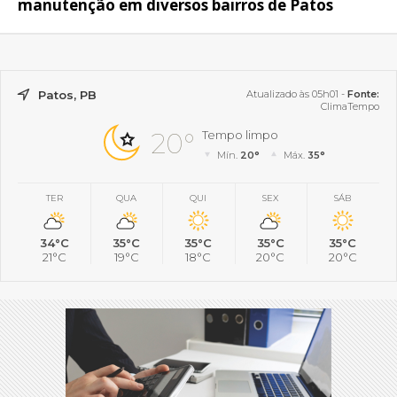
manutenção em diversos bairros de Patos
Patos, PB
Atualizado às 05h01 -
Fonte:
ClimaTempo
20°
Tempo limpo
Mín.
20°
Máx.
35°
TER
QUA
QUI
SEX
SÁB
34°C
35°C
35°C
35°C
35°C
21°C
19°C
18°C
20°C
20°C