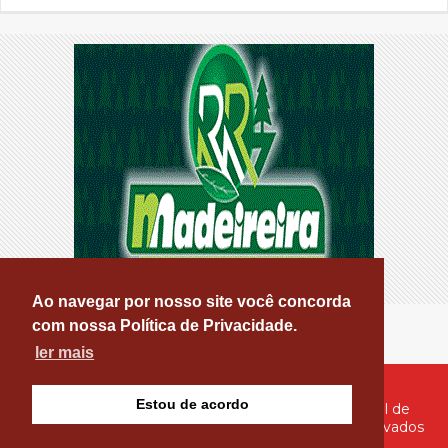
encontrado em residência, em Patos
Ao navegar por nosso site você concorda
com nossa Política de Privacidade.
ler mais
Estou de acordo
© Copyright 2026 - PATOS ONLINE - O seu Portal de
Notícias de Patos e Região - Todos os direitos reservados