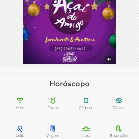
Horóscopo
Áries
Touro
Gêmeos
Câncer
Leão
Virgem
Libra
Escorpião