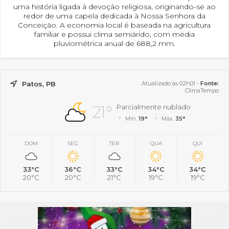
uma história ligada à devoção religiosa, originando-se ao
redor de uma capela dedicada à Nossa Senhora da
Conceição. A economia local é baseada na agricultura
familiar e possui clima semiárido, com média
pluviométrica anual de 688,2 mm.
Patos, PB
Atualizado às 02h01 -
Fonte:
ClimaTempo
21°
Parcialmente nublado
Mín.
19°
Máx.
35°
DOM
SEG
TER
QUA
QUI
33°C
36°C
33°C
34°C
34°C
20°C
20°C
21°C
19°C
19°C