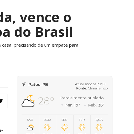
da, vence o
a do Brasil
e casa, precisando de um empate para
Patos, PB
Atualizado às 19h01 -
Fonte:
ClimaTempo
28°
Parcialmente nublado
Mín.
19°
Máx.
35°
SÁB
DOM
SEG
TER
QUA
a-