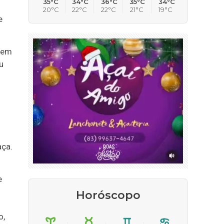
35°C
34°C
36°C
35°C
34°C
20°C
22°C
22°C
21°C
19°C
e
gem
u
ça.
e
Horóscopo
o,