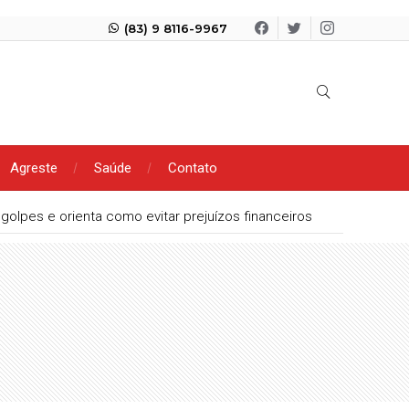
(83) 9 8116-9967
Agreste
Saúde
Contato
olpes e orienta como evitar prejuízos financeiros