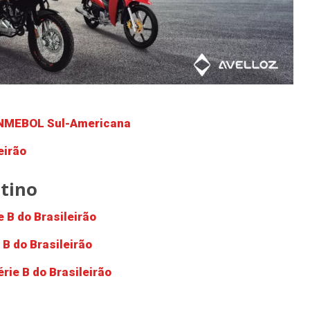
MEBOL Sul-Americana
eirão
tino
e B do Brasileirão
 B do Brasileirão
érie B do Brasileirão