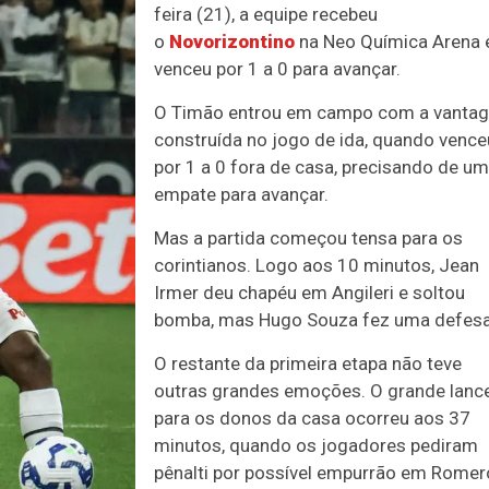
feira (21), a equipe recebeu
o
Novorizontino
na Neo Química Arena 
venceu por 1 a 0 para avançar.
O Timão entrou em campo com a vanta
construída no jogo de ida, quando vence
por 1 a 0 fora de casa, precisando de um
empate para avançar.
Mas a partida começou tensa para os
corintianos. Logo aos 10 minutos, Jean
Irmer deu chapéu em Angileri e soltou
bomba, mas Hugo Souza fez uma defesa
O restante da primeira etapa não teve
outras grandes emoções. O grande lanc
para os donos da casa ocorreu aos 37
minutos, quando os jogadores pediram
pênalti por possível empurrão em Romer