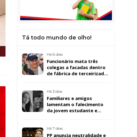
Tá todo mundo de olho!
Há 6 dias
Funcionário mata três
colegas a facadas dentro
de fábrica de terceirizada
da Bombril em São
Bernardo
Há 3 dias
Familiares e amigos
lamentam o falecimento
da jovem estudante e
cuidadora educacional
Bárbara da Silva Sousa
Santos, em Patos
Há 7 dias
PP anuncia neutralidade e