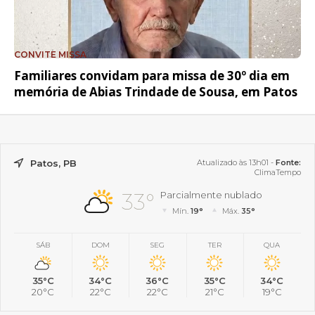
CONVITE MISSA
Familiares convidam para missa de 30º dia em
memória de Abias Trindade de Sousa, em Patos
Patos, PB
Atualizado às 13h01 -
Fonte:
ClimaTempo
33°
Parcialmente nublado
Mín.
19°
Máx.
35°
SÁB
DOM
SEG
TER
QUA
35°C
34°C
36°C
35°C
34°C
20°C
22°C
22°C
21°C
19°C