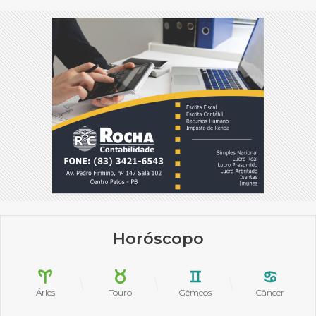
Horóscopo
Áries
Touro
Gêmeos
Câncer