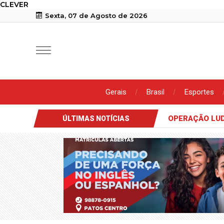
CLEVER
Sexta, 07 de Agosto de 2026
Gerais
Brasil
Esportes
BRASIL
Corinthians vence, mas vantagem da ida garante Inter nas
ÚLTIMAS NOTÍCIAS