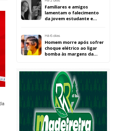
Há 2 dias
Familiares e amigos
lamentam o falecimento
da jovem estudante e
cuidadora educacional
Bárbara da Silva Sousa
Santos, em Patos
Há 6 dias
Homem morre após sofrer
choque elétrico ao ligar
bomba às margens da
Barragem da Farinha, em
Patos
da