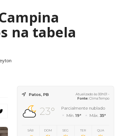
 Campina
s na tabela
leyton
Patos, PB
Atualizado às 00h01 -
Fonte:
ClimaTempo
23°
Parcialmente nublado
Mín.
19°
Máx.
35°
SÁB
DOM
SEG
TER
QUA