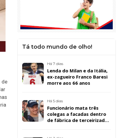
Tá todo mundo de olho!
Há 7 dias
Lenda do Milan e da Itália,
ex-zagueiro Franco Baresi
m de
morre aos 66 anos
lar
nas
Há 5 dias
ria
Funcionário mata três
colegas a facadas dentro
de fábrica de terceirizada
da Bombril em São
Bernardo