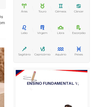
Áries
Touro
Gêmeos
Câncer
Os
com
.
Leão
Virgem
Libra
Escorpião
Sagitário
Capricórnio
Aquário
Peixes