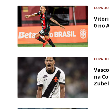
COPA DO
Vitór
0 no 
COPA DO
Vasco
na Co
Zubel