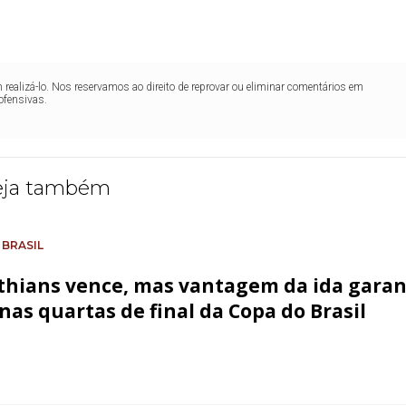
realizá-lo. Nos reservamos ao direito de reprovar ou eliminar comentários em
ofensivas.
eja também
 BRASIL
thians vence, mas vantagem da ida gara
 nas quartas de final da Copa do Brasil