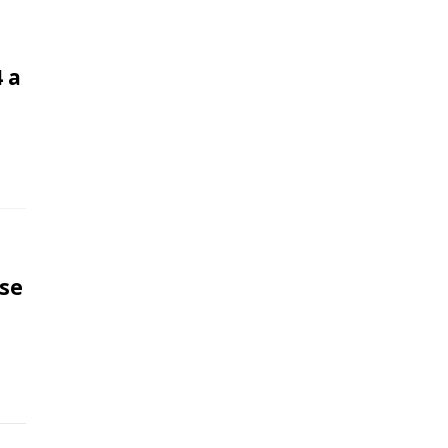
4 a
nse