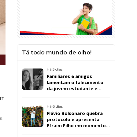
Tá todo mundo de olho!
Há 5 dias
Familiares e amigos
lamentam o falecimento
da jovem estudante e
cuidadora educacional
em
Bárbara da Silva Sousa
Santos, em Patos
Há 6 dias
Flávio Bolsonaro quebra
ra
protocolo e apresenta
Efraim Filho em momento
de descontração na