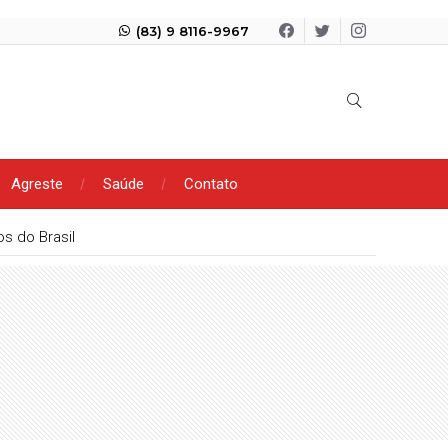
(83) 9 8116-9967
Agreste
Saúde
Contato
s do Brasil