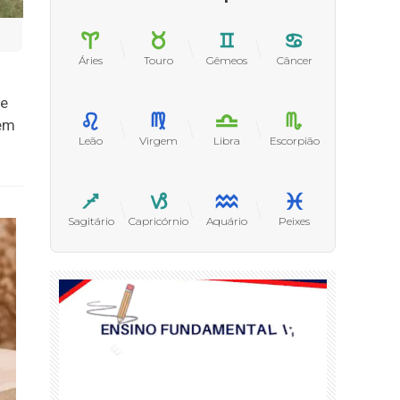
Áries
Touro
Gêmeos
Câncer
de
 em
Leão
Virgem
Libra
Escorpião
Sagitário
Capricórnio
Aquário
Peixes