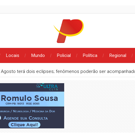
Locais
Mundo
Policial
Política
Regional
Agosto terá dois eclipses; fenômenos poderão ser acompanhado