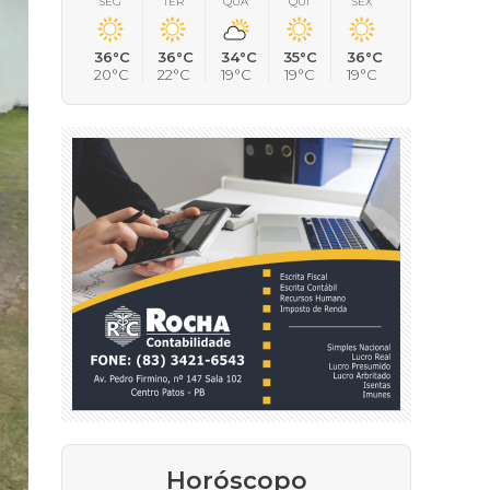
SEG
TER
QUA
QUI
SEX
36°C
36°C
34°C
35°C
36°C
20°C
22°C
19°C
19°C
19°C
Horóscopo