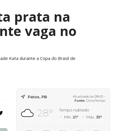
ta prata na
ante vaga no
dade Kata durante a Copa do Brasil de
Patos, PB
Atualizado às 09h01 -
Fonte:
ClimaTempo
28°
Tempo nublado
Mín.
21°
Máx.
35°