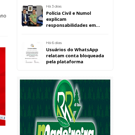
convenção estadual do PL
Há 3 dias
Polícia Civil e Numol
ano
explicam
responsabilidades em
casos de morte natural
após repercussão de corpo
encontrado em residência,
Há 6 dias
em Patos
Usuários do WhatsApp
relatam conta bloqueada
pela plataforma