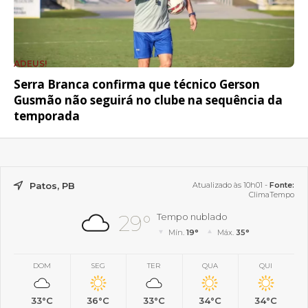
ADEUS!
Serra Branca confirma que técnico Gerson
Gusmão não seguirá no clube na sequência da
temporada
Patos, PB
Atualizado às 10h01 -
Fonte:
ClimaTempo
29°
Tempo nublado
Mín.
19°
Máx.
35°
DOM
SEG
TER
QUA
QUI
33°C
36°C
33°C
34°C
34°C