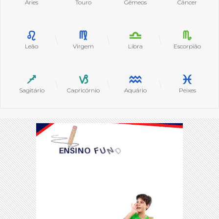
Áries
Touro
Gêmeos
Câncer
Leão
Virgem
Libra
Escorpião
Sagitário
Capricórnio
Aquário
Peixes