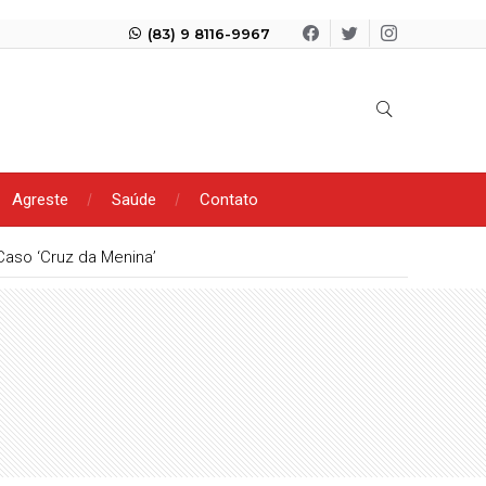
(83) 9 8116-9967
Agreste
Saúde
Contato
Caso ‘Cruz da Menina’