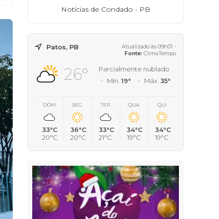
Notícias de Condado - PB
Patos, PB
Atualizado às 09h01 -
Fonte:
ClimaTempo
26°
Parcialmente nublado
Mín.
19°
Máx.
35°
DOM
SEG
TER
QUA
QUI
33°C
36°C
33°C
34°C
34°C
20°C
20°C
21°C
19°C
19°C