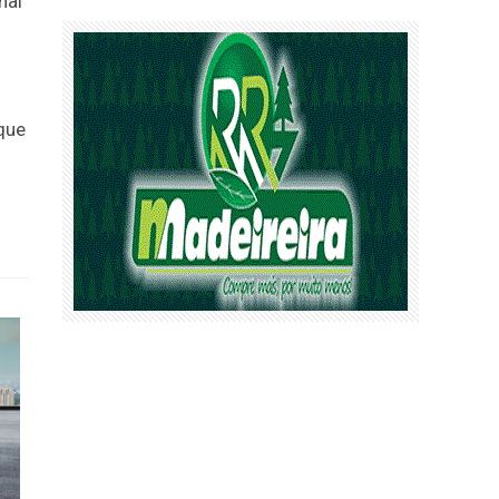
nal
que