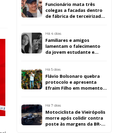
Funcionário mata três
colegas a facadas dentro
de fábrica de terceirizada
da Bombril em São
Bernardo
Há 4 dias
Familiares e amigos
lamentam o falecimento
da jovem estudante e
cuidadora educacional
Bárbara da Silva Sousa
Santos, em Patos
Há 5 dias
Flávio Bolsonaro quebra
protocolo e apresenta
Efraim Filho em momento
de descontração na
convenção estadual do PL
Há 7 dias
Motociclista de Vieirópolis
morre após colidir contra
poste às margens da BR-
230, em Sousa