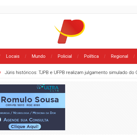
Locais
Mundo
Policial
Política
Regional
O
Júris históricos: TJPB e UFPB realizam julgamento simulado do 