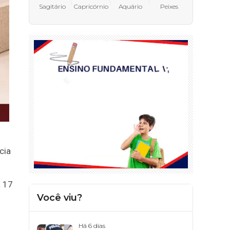
Sagitário
Capricórnio
Aquário
Peixes
cia
a 17
Você viu?
Há 6 dias