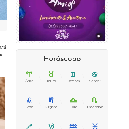
stá
no.
Horóscopo
Áries
Touro
Gêmeos
Câncer
Leão
Virgem
Libra
Escorpião