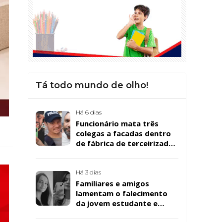
Tá todo mundo de olho!
Há 6 dias
Funcionário mata três
colegas a facadas dentro
de fábrica de terceirizada
da Bombril em São
Bernardo
Há 3 dias
Familiares e amigos
lamentam o falecimento
da jovem estudante e
cuidadora educacional