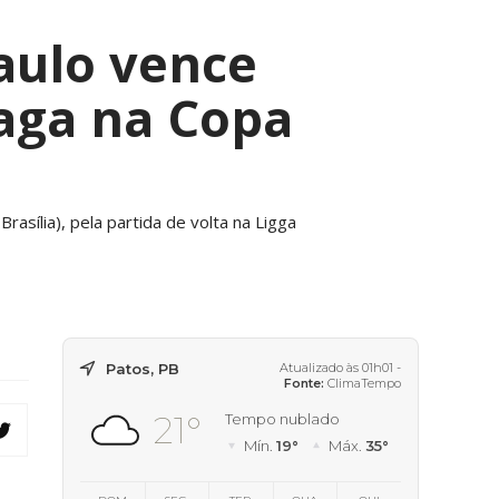
aulo vence
vaga na Copa
rasília), pela partida de volta na Ligga
Patos, PB
Atualizado às 01h01 -
Fonte:
ClimaTempo
21°
Tempo nublado
Mín.
19°
Máx.
35°