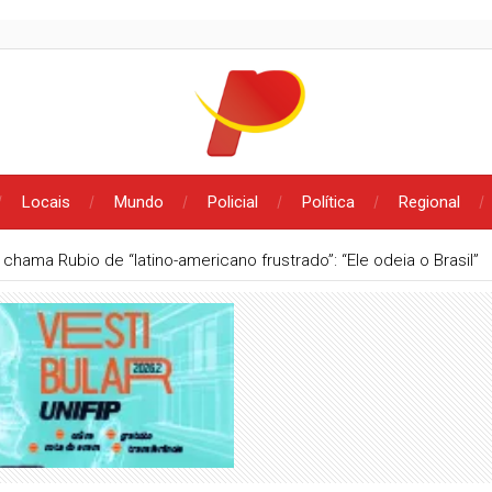
Locais
Mundo
Policial
Política
Regional
 chama Rubio de “latino-americano frustrado”: “Ele odeia o Brasil”