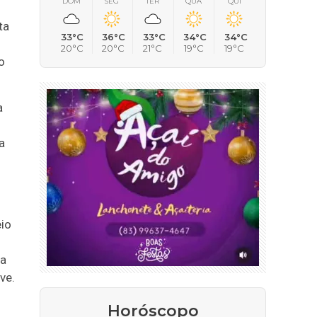
DOM
SEG
TER
QUA
QUI
ta
33°C
36°C
33°C
34°C
34°C
20°C
20°C
21°C
19°C
19°C
o
a
a
eio
ra
ve.
Horóscopo