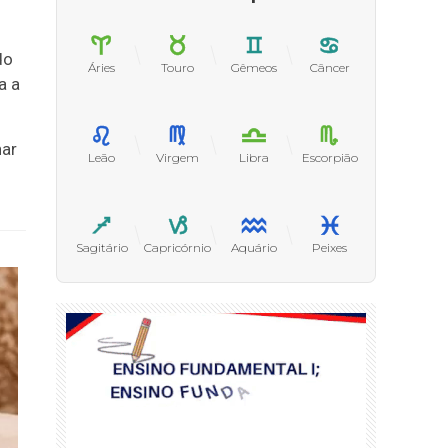
do
Áries
Touro
Gêmeos
Câncer
a a
nar
Leão
Virgem
Libra
Escorpião
Sagitário
Capricórnio
Aquário
Peixes