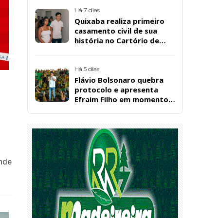
Bárbara da Silva Sousa
Santos, em Patos
Há 7 dias
Quixaba realiza primeiro
casamento civil de sua
história no Cartório de
Registro Civil
Há 5 dias
Flávio Bolsonaro quebra
protocolo e apresenta
Efraim Filho em momento
de descontração na
convenção estadual do PL
ande