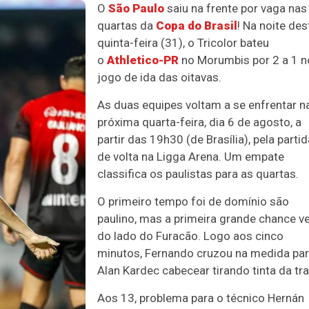
O
São Paulo
saiu na frente por vaga nas
quartas da
Copa do Brasil
! Na noite des
quinta-feira (31), o Tricolor bateu
o
Athletico-PR
no Morumbis por 2 a 1 n
jogo de ida das oitavas.
As duas equipes voltam a se enfrentar n
próxima quarta-feira, dia 6 de agosto, a
partir das 19h30 (de Brasília), pela partid
de volta na Ligga Arena. Um empate
classifica os paulistas para as quartas.
O primeiro tempo foi de domínio são
paulino, mas a primeira grande chance v
do lado do Furacão. Logo aos cinco
minutos, Fernando cruzou na medida pa
Alan Kardec cabecear tirando tinta da tra
Aos 13, problema para o técnico Hernán