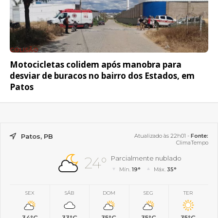
COLISÃO
Motocicletas colidem após manobra para
desviar de buracos no bairro dos Estados, em
Patos
Patos, PB
Atualizado às 22h01 -
Fonte:
ClimaTempo
24°
Parcialmente nublado
Mín.
19°
Máx.
35°
SEX
SÁB
DOM
SEG
TER
34°C
33°C
35°C
35°C
35°C