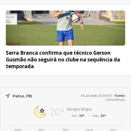
ADEUS!
Serra Branca confirma que técnico Gerson
Gusmão não seguirá no clube na sequência da
temporada
Patos, PB
Atualizado às 04h01 -
Fonte:
ClimaTempo
20°
Tempo limpo
Mín.
19°
Máx.
35°
DOM
SEG
TER
QUA
QUI