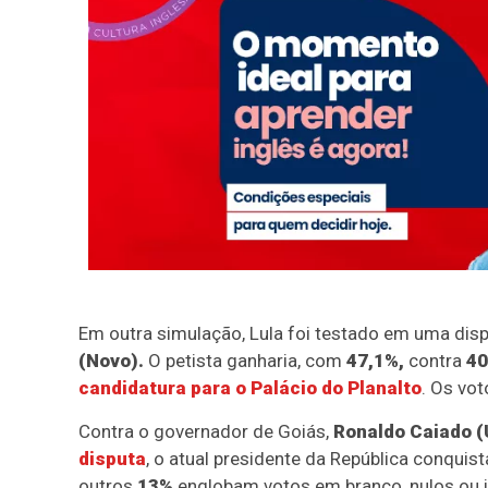
Em outra simulação, Lula foi testado em uma dis
(Novo).
O petista ganharia, com
47,1%,
contra
40
candidatura para o Palácio do Planalto
. Os vo
Contra o governador de Goiás,
Ronaldo Caiado (
disputa
, o atual presidente da República conquis
outros
13%
englobam votos em branco, nulos ou 