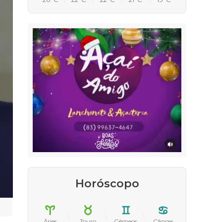
Horóscopo
Áries
Touro
Gêmeos
Câncer