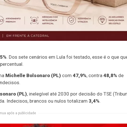
5%
. Dos sete cenários em Lula foi testado, esse é o que qu
percentual.
ama
Michelle Bolsonaro (PL)
com
47,9%
, contra
48,8%
de
indecisos.
lsonaro (PL)
, inelegível até 2030 por decisão do TSE (Tribu
da. Indecisos, brancos ou nulos totalizam
3,4%
.
nua após a publicidade