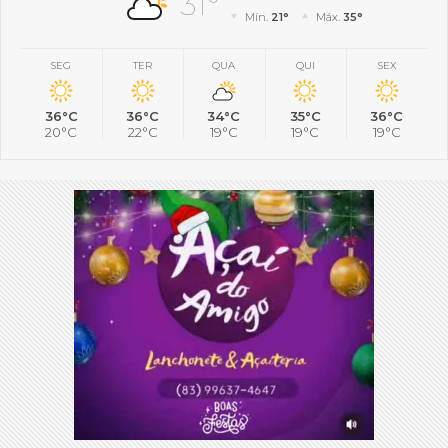
31°
Mín.
21°
Máx.
35°
SEG
TER
QUA
QUI
SEX
36°C
36°C
34°C
35°C
36°C
20°C
22°C
19°C
19°C
19°C