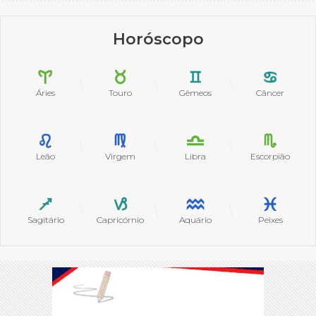
Horóscopo
Áries
Touro
Gêmeos
Câncer
Leão
Virgem
Libra
Escorpião
Sagitário
Capricórnio
Aquário
Peixes