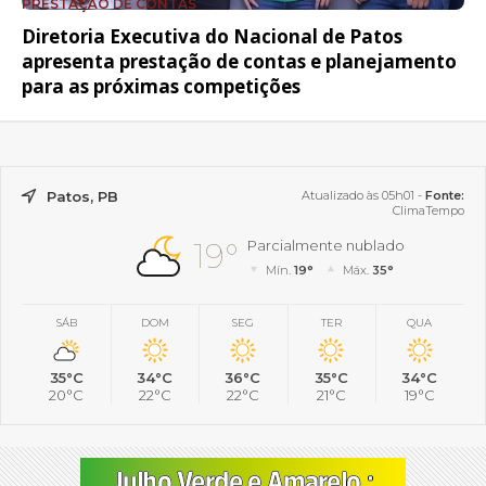
PRESTAÇÃO DE CONTAS
Diretoria Executiva do Nacional de Patos
apresenta prestação de contas e planejamento
para as próximas competições
Patos, PB
Atualizado às 05h01 -
Fonte:
ClimaTempo
19°
Parcialmente nublado
Mín.
19°
Máx.
35°
SÁB
DOM
SEG
TER
QUA
35°C
34°C
36°C
35°C
34°C
20°C
22°C
22°C
21°C
19°C