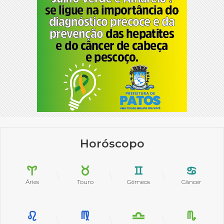
Horóscopo
Áries
Touro
Gêmeos
Câncer