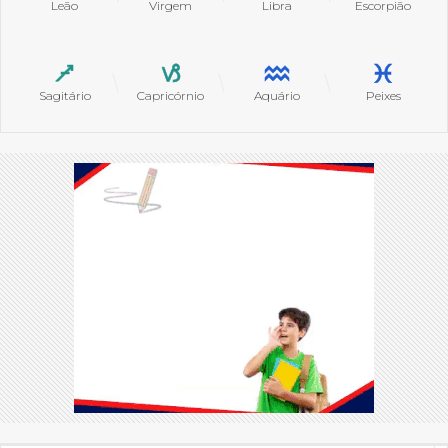
Leão
Virgem
Libra
Escorpião
Sagitário
Capricórnio
Aquário
Peixes