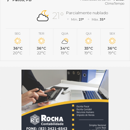
ClimaTempo
21°
Parcialmente nublado
Mín.
21°
Máx.
35°
SEG
TER
QUA
QUI
SEX
36°C
36°C
34°C
35°C
36°C
20°C
22°C
19°C
19°C
19°C