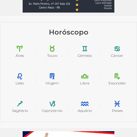
Horóscopo
Áries
Touro
Gêmeos
Câncer
Leão
Virgem
Libra
Escorpião
Sagitário
Capricórnio
Aquário
Peixes