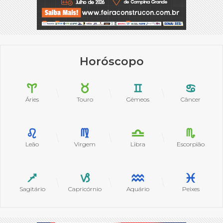
Horóscopo
Áries
Touro
Gêmeos
Câncer
Leão
Virgem
Libra
Escorpião
Sagitário
Capricórnio
Aquário
Peixes