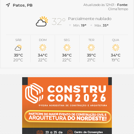
Patos, PB
Atualizado às 12h01 -
Fonte:
ClimaTempo
32°
Parcialmente nublado
Mín.
19°
Máx.
35°
SÁB
DOM
SEG
TER
QUA
35°C
34°C
36°C
35°C
34°C
20°C
22°C
22°C
21°C
19°C