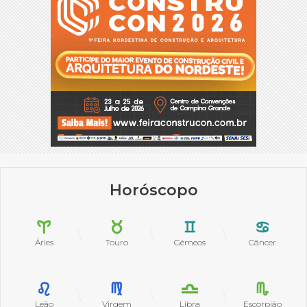
Horóscopo
Áries
Touro
Gêmeos
Câncer
Leão
Virgem
Libra
Escorpião