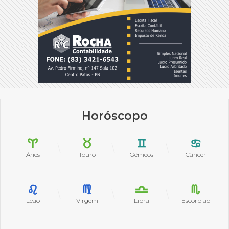
Horóscopo
Áries
Touro
Gêmeos
Câncer
Leão
Virgem
Libra
Escorpião