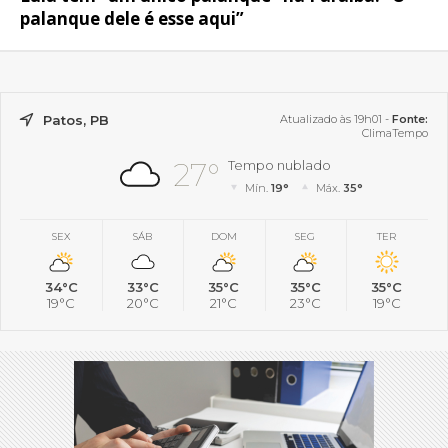
palanque dele é esse aqui”
Patos, PB
Atualizado às 19h01 -
Fonte:
ClimaTempo
27°
Tempo nublado
Mín.
19°
Máx.
35°
SEX
SÁB
DOM
SEG
TER
34°C
33°C
35°C
35°C
35°C
19°C
20°C
21°C
23°C
19°C