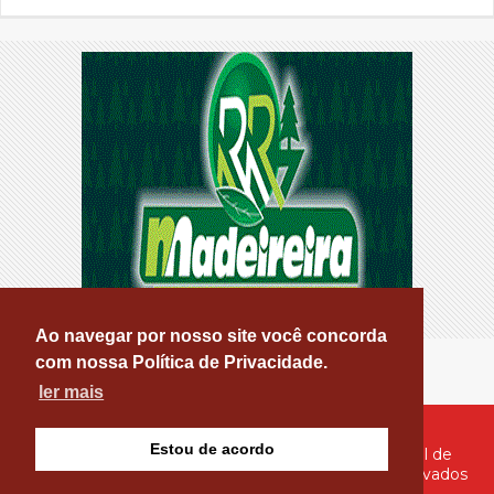
Ao navegar por nosso site você concorda
com nossa Política de Privacidade.
ler mais
Estou de acordo
© Copyright 2026 - PATOS ONLINE - O seu Portal de
Notícias de Patos e Região - Todos os direitos reservados