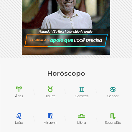
Horóscopo
Áries
Touro
Gêmeos
Câncer
Leão
Virgem
Libra
Escorpião