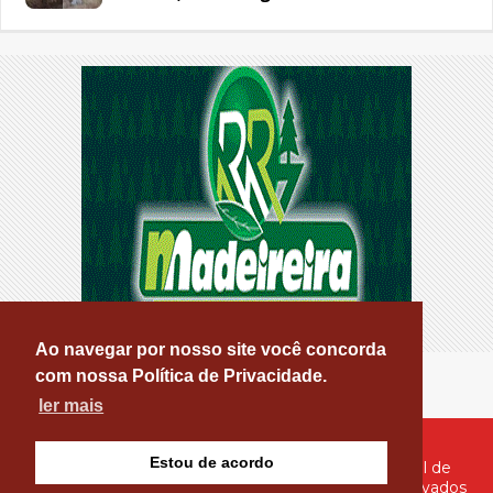
Ao navegar por nosso site você concorda
com nossa Política de Privacidade.
ler mais
Estou de acordo
© Copyright 2026 - PATOS ONLINE - O seu Portal de
Notícias de Patos e Região - Todos os direitos reservados