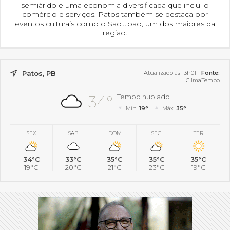
semiárido e uma economia diversificada que inclui o
comércio e serviços. Patos também se destaca por
eventos culturais como o São João, um dos maiores da
região.
Patos, PB
Atualizado às 13h01 -
Fonte:
ClimaTempo
34°
Tempo nublado
Mín.
19°
Máx.
35°
SEX
SÁB
DOM
SEG
TER
34°C
33°C
35°C
35°C
35°C
19°C
20°C
21°C
23°C
19°C