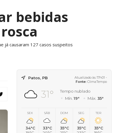
ar bebidas
 rosca
ue já causaram 127 casos suspeitos
Patos, PB
Atualizado às 17h01 -
Fonte:
ClimaTempo
31°
Tempo nublado
Mín.
19°
Máx.
35°
SEX
SÁB
DOM
SEG
TER
34°C
33°C
35°C
35°C
35°C
19°C
20°C
21°C
23°C
19°C