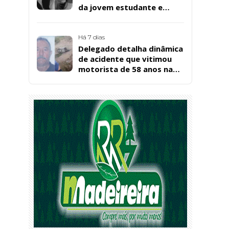
da jovem estudante e
cuidadora educacional
Bárbara da Silva Sousa
Santos, em Patos
Há 7 dias
Delegado detalha dinâmica
de acidente que vitimou
motorista de 58 anos na
BR-361, em Catingueira