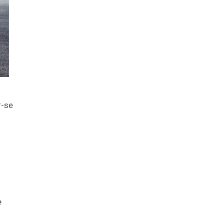
r-se
e