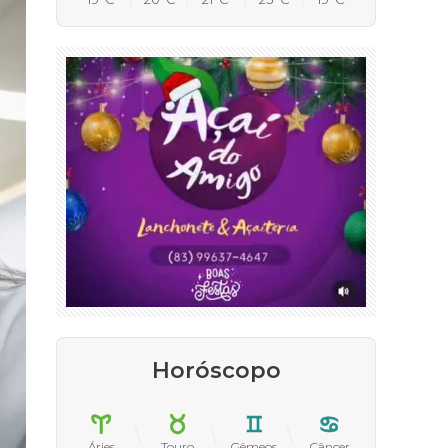
Horóscopo
Áries
Touro
Gêmeos
Câncer