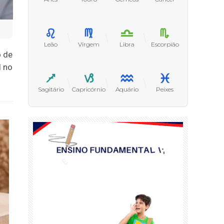
Leão
Virgem
Libra
Escorpião
o de
l no
Sagitário
Capricórnio
Aquário
Peixes