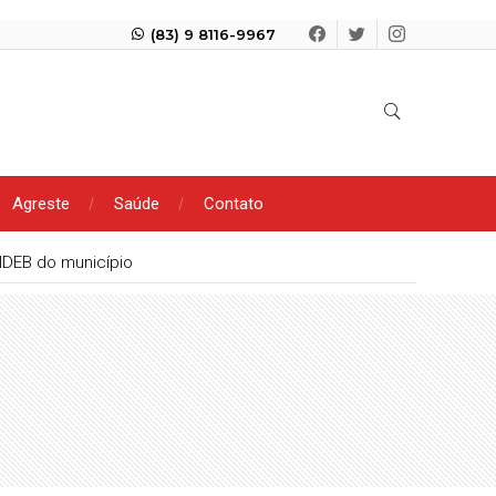
(83) 9 8116-9967
Agreste
Saúde
Contato
IDEB do município