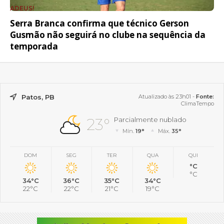
ADEUS!
Serra Branca confirma que técnico Gerson
Gusmão não seguirá no clube na sequência da
temporada
Patos, PB
Atualizado às 23h01 -
Fonte:
ClimaTempo
23°
Parcialmente nublado
Mín.
19°
Máx.
35°
DOM
SEG
TER
QUA
QUI
°C
°C
34°C
36°C
35°C
34°C
22°C
22°C
21°C
19°C