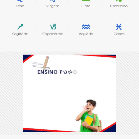
Leão
Virgem
Libra
Escorpião
Sagitário
Capricórnio
Aquário
Peixes