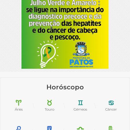
Horóscopo
Áries
Touro
Gêmeos
Câncer