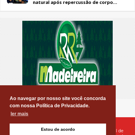
natural após repercussão de corpo
encontrado em residência, em Patos
Ao navegar por nosso site você concorda
com nossa Política de Privacidade.
ler mais
Estou de acordo
© Copyright 2026 - PATOS ONLINE - O seu Portal de