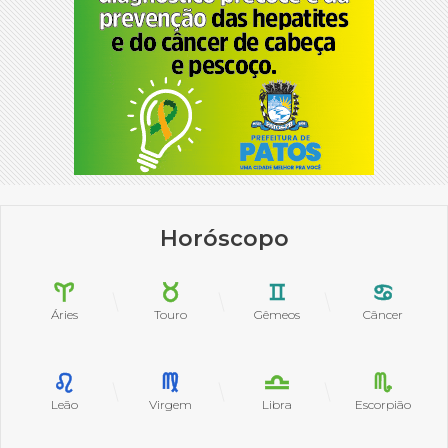
Horóscopo
Áries
Touro
Gêmeos
Câncer
Leão
Virgem
Libra
Escorpião