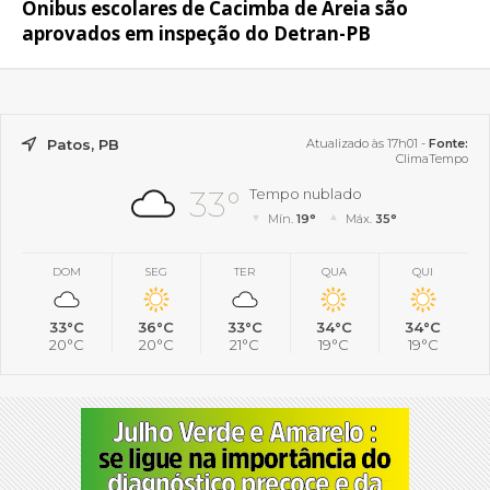
Ônibus escolares de Cacimba de Areia são
aprovados em inspeção do Detran-PB
Patos, PB
Atualizado às 17h01 -
Fonte:
ClimaTempo
33°
Tempo nublado
Mín.
19°
Máx.
35°
DOM
SEG
TER
QUA
QUI
33°C
36°C
33°C
34°C
34°C
20°C
20°C
21°C
19°C
19°C