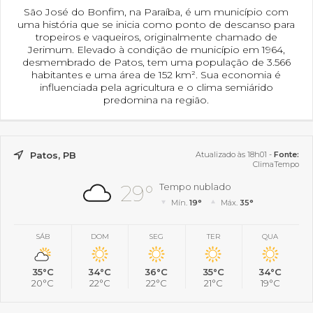
São José do Bonfim, na Paraíba, é um município com
uma história que se inicia como ponto de descanso para
tropeiros e vaqueiros, originalmente chamado de
Jerimum. Elevado à condição de município em 1964,
desmembrado de Patos, tem uma população de 3.566
habitantes e uma área de 152 km². Sua economia é
influenciada pela agricultura e o clima semiárido
predomina na região.
Patos, PB
Atualizado às 18h01 -
Fonte:
ClimaTempo
29°
Tempo nublado
Mín.
19°
Máx.
35°
SÁB
DOM
SEG
TER
QUA
35°C
34°C
36°C
35°C
34°C
20°C
22°C
22°C
21°C
19°C