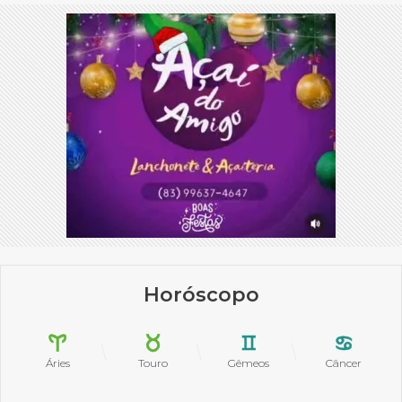
Horóscopo
Áries
Touro
Gêmeos
Câncer