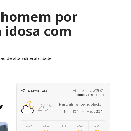
de homem por
a idosa com
ão de alta vulnerabilidade.
Patos, PB
Atualizado às 03h01 -
Fonte:
ClimaTempo
20°
Parcialmente nublado
Mín.
19°
Máx.
35°
DOM
SEG
TER
QUA
QUI