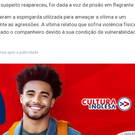
uspeito reapareceu, foi dada a voz de prisão em flagrante.
deram a espingarda utilizada para ameaçar a vítima e um
te as agressões. A vítima relatou que sofria violência físic
iado o companheiro devido à sua condição de vulnerabilida
nua após a publicidade