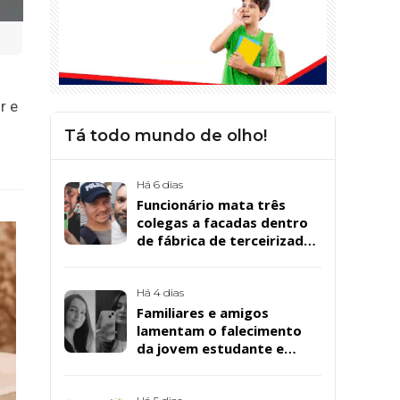
r e
Tá todo mundo de olho!
Há 6 dias
Funcionário mata três
colegas a facadas dentro
de fábrica de terceirizada
da Bombril em São
Bernardo
Há 4 dias
Familiares e amigos
lamentam o falecimento
da jovem estudante e
cuidadora educacional
Bárbara da Silva Sousa