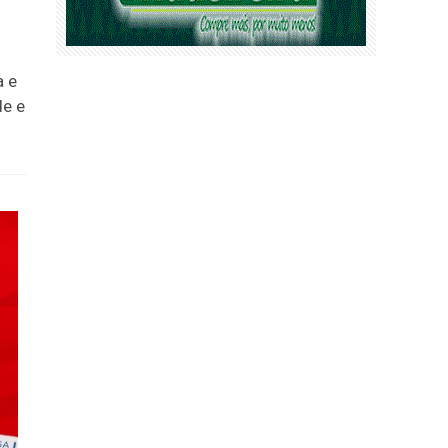
a e
de e