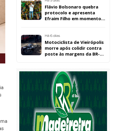
Santos, em Patos
Há 5 dias
Flávio Bolsonaro quebra
protocolo e apresenta
Efraim Filho em momento
de descontração na
convenção estadual do PL
Há 6 dias
Motociclista de Vieirópolis
morre após colidir contra
poste às margens da BR-
230, em Sousa
ia
s
tima
as