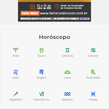
Horóscopo
Áries
Touro
Gêmeos
Câncer
Leão
Virgem
Libra
Escorpião
Sagitário
Capricórnio
Aquário
Peixes