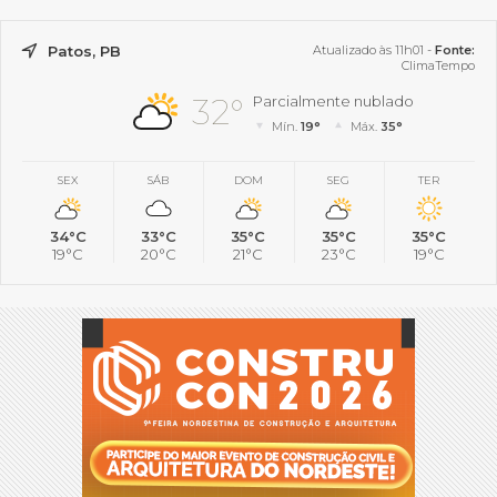
Patos, PB
Atualizado às 11h01 -
Fonte:
ClimaTempo
32°
Parcialmente nublado
Mín.
19°
Máx.
35°
SEX
SÁB
DOM
SEG
TER
34°C
33°C
35°C
35°C
35°C
19°C
20°C
21°C
23°C
19°C