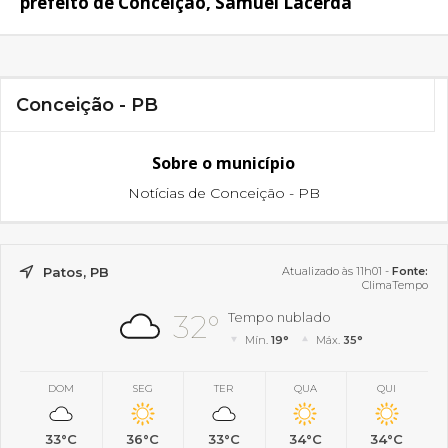
prefeito de Conceição, Samuel Lacerda
Conceição - PB
Sobre o município
Notícias de Conceição - PB
Patos, PB
Atualizado às 11h01 -
Fonte:
ClimaTempo
32°
Tempo nublado
Mín.
19°
Máx.
35°
DOM
SEG
TER
QUA
QUI
33°C
36°C
33°C
34°C
34°C