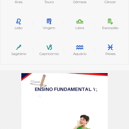
Áries
Touro
Gêmeos
Câncer
Leão
Virgem
Libra
Escorpião
Sagitário
Capricórnio
Aquário
Peixes