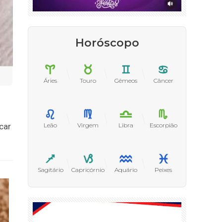
Horóscopo
Áries
Touro
Gêmeos
Câncer
Leão
Virgem
Libra
Escorpião
car
Sagitário
Capricórnio
Aquário
Peixes