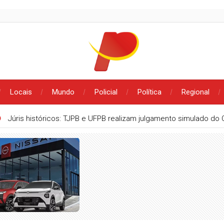
Locais
Mundo
Policial
Política
Regional
Procon/Patos realiza pesquisa de preços para orientar consumid