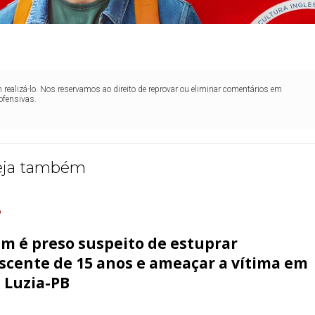
realizá-lo. Nos reservamos ao direito de reprovar ou eliminar comentários em
ofensivas.
eja também
O
 é preso suspeito de estuprar
scente de 15 anos e ameaçar a vítima em
 Luzia-PB