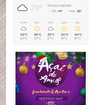
29°
Tempo nublado
Mín.
19°
Máx.
35°
DOM
SEG
TER
QUA
QUI
33°C
36°C
33°C
34°C
34°C
20°C
20°C
21°C
19°C
19°C