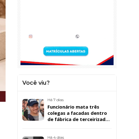
Você viu?
Há 7 dias
Funcionário mata três
colegas a facadas dentro
de fábrica de terceirizada
da Bombril em São
Bernardo
Há 4 dias