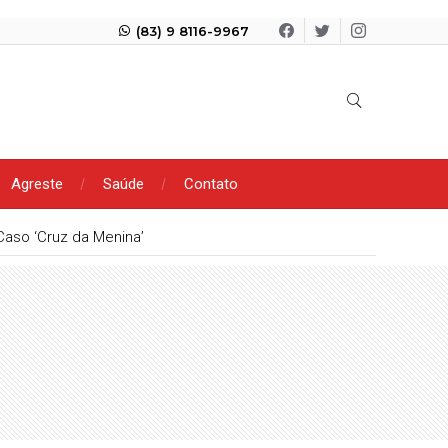
(83) 9 8116-9967
Agreste
Saúde
Contato
ores nas compras do Dia dos Pais