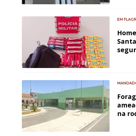
EM FLAG
Homem
Santa
segu
MANDADO
Forag
ameaç
na ro