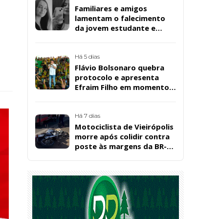
Familiares e amigos
lamentam o falecimento
da jovem estudante e
cuidadora educacional
Bárbara da Silva Sousa
Santos, em Patos
Há 5 dias
Flávio Bolsonaro quebra
protocolo e apresenta
Efraim Filho em momento
de descontração na
convenção estadual do PL
Há 7 dias
Motociclista de Vieirópolis
morre após colidir contra
poste às margens da BR-
230, em Sousa