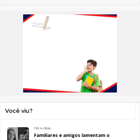
Você viu?
Há 4 dias
Familiares e amigos lamentam o