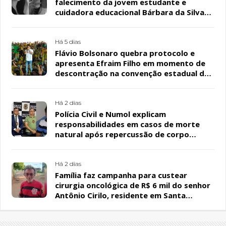
falecimento da jovem estudante e
cuidadora educacional Bárbara da Silva
Sousa Santos, em Patos
Há 5 dias
Flávio Bolsonaro quebra protocolo e
apresenta Efraim Filho em momento de
descontração na convenção estadual do
PL
Há 2 dias
Polícia Civil e Numol explicam
responsabilidades em casos de morte
natural após repercussão de corpo
encontrado em residência, em Patos
Há 2 dias
Família faz campanha para custear
cirurgia oncológica de R$ 6 mil do senhor
Antônio Cirilo, residente em Santa
Terezinha-PB