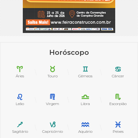
Horóscopo
Áries
Touro
Gêmeos
Câncer
Leão
Virgem
Libra
Escorpião
Sagitário
Capricórnio
Aquário
Peixes