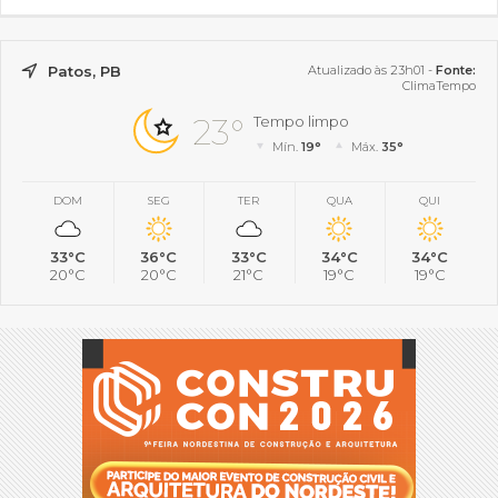
Patos, PB
Atualizado às 23h01 -
Fonte:
ClimaTempo
23°
Tempo limpo
Mín.
19°
Máx.
35°
DOM
SEG
TER
QUA
QUI
33°C
36°C
33°C
34°C
34°C
20°C
20°C
21°C
19°C
19°C