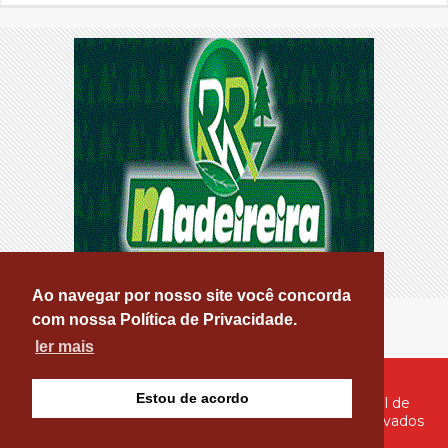
Ao navegar por nosso site você concorda
com nossa Política de Privacidade.
ler mais
Estou de acordo
© Copyright 2026 - PATOS ONLINE - O seu Portal de
Notícias de Patos e Região - Todos os direitos reservados