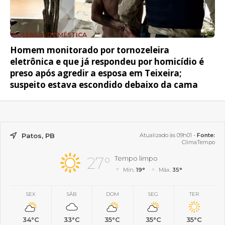
VIOLÊNCIA DOMÉSTICA
Homem monitorado por tornozeleira
eletrônica e que já respondeu por homicídio é
preso após agredir a esposa em Teixeira;
suspeito estava escondido debaixo da cama
Patos, PB
Atualizado às 09h01 -
Fonte:
ClimaTempo
27°
Tempo limpo
Mín.
19°
Máx.
35°
SEX
SÁB
DOM
SEG
TER
34°C
33°C
35°C
35°C
35°C