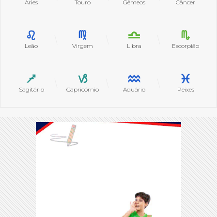
Áries
Touro
Gêmeos
Câncer
Leão
Virgem
Libra
Escorpião
Sagitário
Capricórnio
Aquário
Peixes