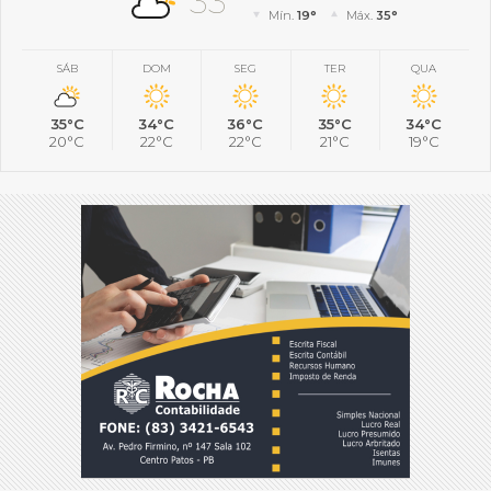
33°
Mín.
19°
Máx.
35°
SÁB
DOM
SEG
TER
QUA
35°C
34°C
36°C
35°C
34°C
20°C
22°C
22°C
21°C
19°C