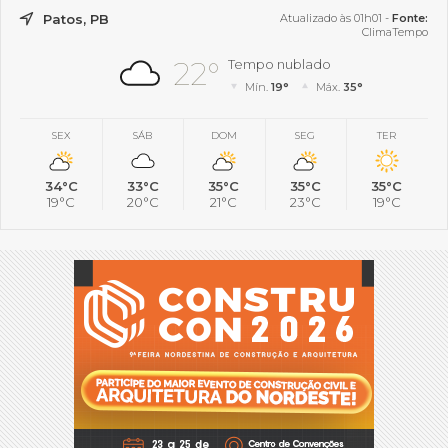
Patos, PB
Atualizado às 01h01 -
Fonte:
ClimaTempo
22°
Tempo nublado
Mín.
19°
Máx.
35°
SEX
SÁB
DOM
SEG
TER
34°C
33°C
35°C
35°C
35°C
19°C
20°C
21°C
23°C
19°C