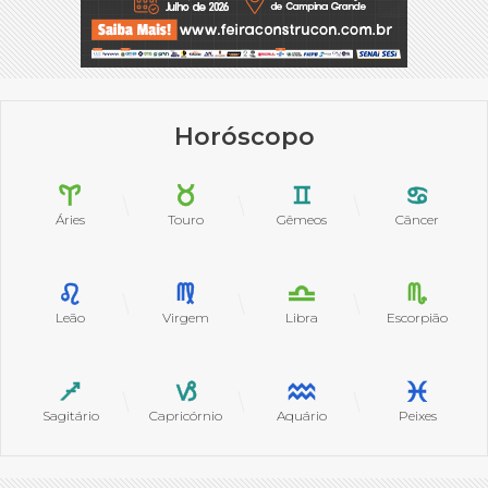
Horóscopo
Áries
Touro
Gêmeos
Câncer
Leão
Virgem
Libra
Escorpião
Sagitário
Capricórnio
Aquário
Peixes