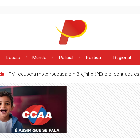
Locais
Mundo
Policial
Política
Regional
ada
PM recupera moto roubada em Brejinho (PE) e encontrada e