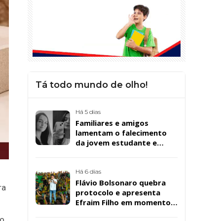
Tá todo mundo de olho!
Há 5 dias
Familiares e amigos
lamentam o falecimento
da jovem estudante e
cuidadora educacional
Bárbara da Silva Sousa
Santos, em Patos
Há 6 dias
Flávio Bolsonaro quebra
ra
protocolo e apresenta
Efraim Filho em momento
de descontração na
io