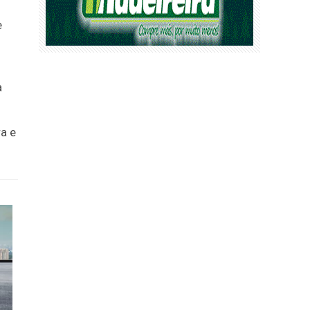
e
a
a e