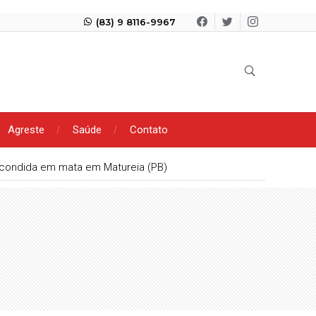
(83) 9 8116-9967
Agreste
Saúde
Contato
scondida em mata em Matureia (PB)