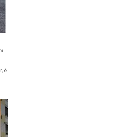
ou
, é