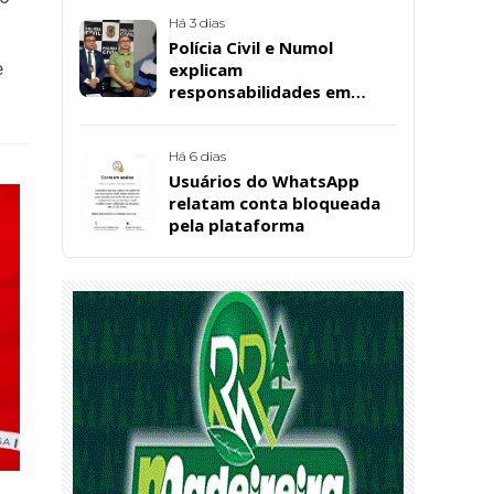
convenção estadual do PL
Há 3 dias
Polícia Civil e Numol
e
explicam
responsabilidades em
casos de morte natural
após repercussão de corpo
encontrado em residência,
Há 6 dias
em Patos
Usuários do WhatsApp
relatam conta bloqueada
pela plataforma