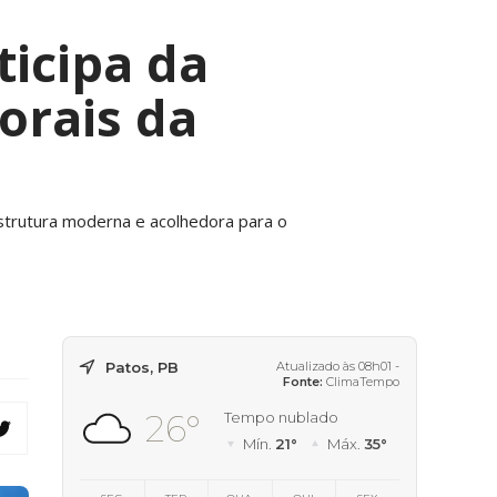
ticipa da
orais da
strutura moderna e acolhedora para o
Patos, PB
Atualizado às 08h01 -
Fonte:
ClimaTempo
26°
Tempo nublado
Mín.
21°
Máx.
35°