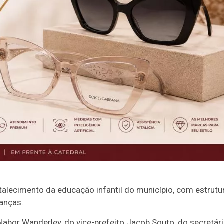
alecimento da educação infantil do município, com estrutu
anças.
abor Wanderley, do vice-prefeito Jacob Souto, do secretár