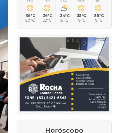
SEG
TER
QUA
QUI
SEX
36°C
36°C
34°C
35°C
36°C
20°C
22°C
19°C
19°C
19°C
Horóscopo