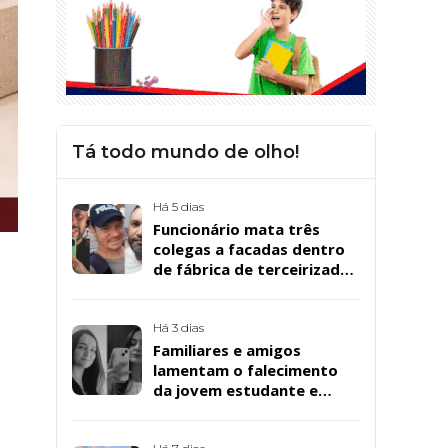
Tá todo mundo de olho!
Há 5 dias
Funcionário mata três
colegas a facadas dentro
de fábrica de terceirizada
da Bombril em São
Bernardo
Há 3 dias
Familiares e amigos
lamentam o falecimento
da jovem estudante e
cuidadora educacional
Bárbara da Silva Sousa