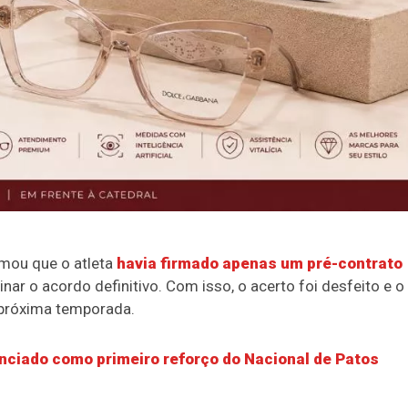
rmou que o atleta
havia firmado apenas um pré-contrato
nar o acordo definitivo. Com isso, o acerto foi desfeito e o
 próxima temporada.
nciado como primeiro reforço do Nacional de Patos