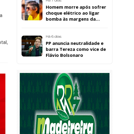
Santos, em Patos
Há 7 dias
Homem morre após sofrer
choque elétrico ao ligar
ia
bomba às margens da
Barragem da Farinha, em
Patos
Há 6 dias
tal,
PP anuncia neutralidade e
barra Tereza como vice de
Flávio Bolsonaro