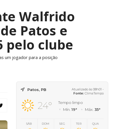
nte Walfrido
de Patos e
 pelo clube
nas um jogador para a posição
Patos, PB
Atualizado às 08h01 -
Fonte:
ClimaTempo
24°
Tempo limpo
Mín.
19°
Máx.
35°
SÁB
DOM
SEG
TER
QUA