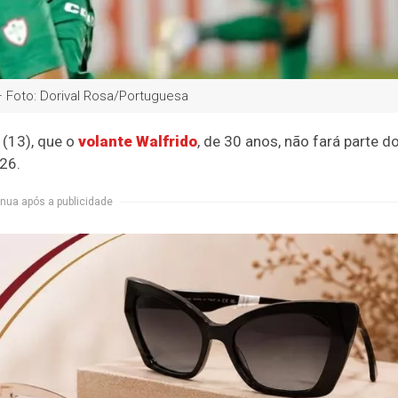
 Foto: Dorival Rosa/Portuguesa
 (13), que o
volante Walfrido
, de 30 anos, não fará parte d
26.
nua após a publicidade