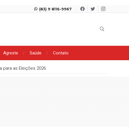
(83) 9 8116-9967
Agreste
Saúde
Contato