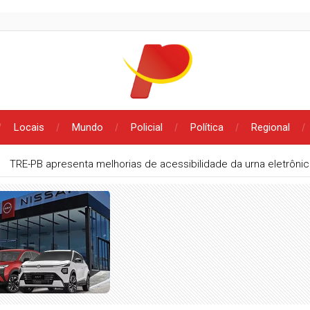
Locais
Mundo
Policial
Política
Regional
o e valorização profissional