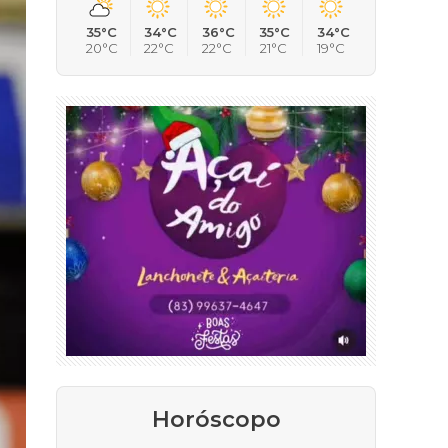
35°C
34°C
36°C
35°C
34°C
20°C
22°C
22°C
21°C
19°C
Horóscopo