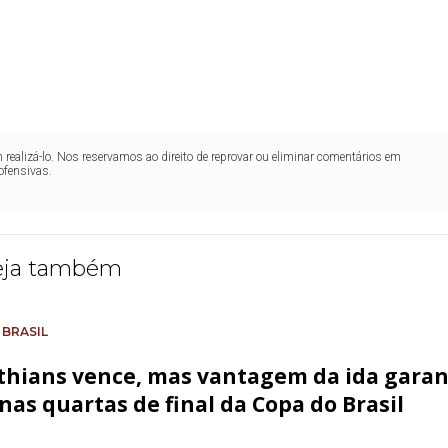
realizá-lo. Nos reservamos ao direito de reprovar ou eliminar comentários em
ofensivas.
eja também
 BRASIL
thians vence, mas vantagem da ida gara
 nas quartas de final da Copa do Brasil