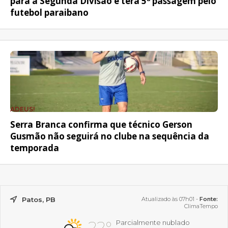
para a Segunda Divisão e terá 5ª passagem pelo
futebol paraibano
ADEUS!
Serra Branca confirma que técnico Gerson
Gusmão não seguirá no clube na sequência da
temporada
Patos, PB
Atualizado às 07h01 -
Fonte:
ClimaTempo
22°
Parcialmente nublado