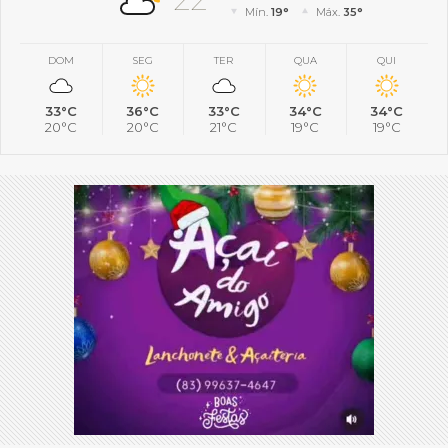
Mín.
19°
Máx.
35°
DOM
SEG
TER
QUA
QUI
33°C
36°C
33°C
34°C
34°C
20°C
20°C
21°C
19°C
19°C