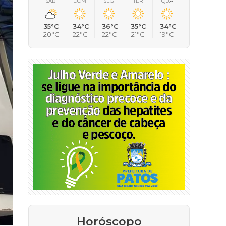
SÁB
DOM
SEG
TER
QUA
35°C
34°C
36°C
35°C
34°C
20°C
22°C
22°C
21°C
19°C
Horóscopo