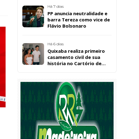
Bárbara da Silva Sousa
Santos, em Patos
Há 7 dias
PP anuncia neutralidade e
barra Tereza como vice de
Flávio Bolsonaro
Há 6 dias
Quixaba realiza primeiro
casamento civil de sua
história no Cartório de
Registro Civil