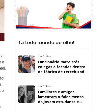
Tá todo mundo de olho!
vil
Há 6 dias
Funcionário mata três
e a
colegas a facadas dentro
ial.
de fábrica de terceirizada
da Bombril em São
do
Bernardo
a
Há 3 dias
de
Familiares e amigos
lamentam o falecimento
da jovem estudante e
cuidadora educacional
s