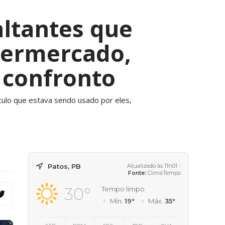
saltantes que
permercado,
 confronto
culo que estava sendo usado por eles,
Patos, PB
Atualizado às 11h01 -
Fonte:
ClimaTempo
30°
Tempo limpo
Mín.
19°
Máx.
35°