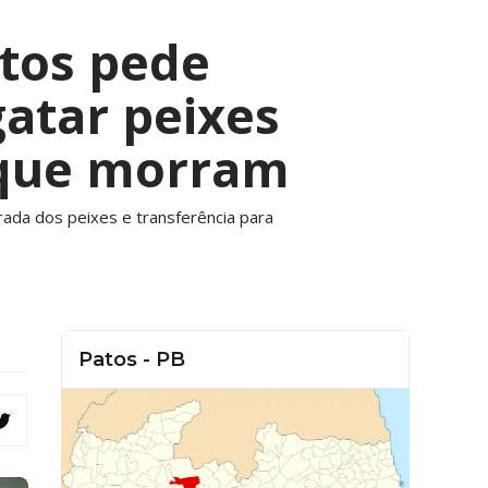
atos pede
atar peixes
 que morram
rada dos peixes e transferência para
Patos - PB