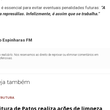
 essencial para evitar eventuais penalidades futuras:
“A
represálias. Infelizmente, é assim que se trabalha.”
io Espinharas FM
realizá-lo. Nos reservamos ao direito de reprovar ou eliminar comentários em
ofensivas.
eja também
TRUTURA
itura de Patos realiza ações de limpeza,