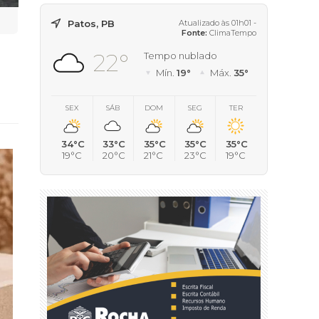
Patos, PB
Atualizado às 01h01 -
Fonte:
ClimaTempo
22°
Tempo nublado
Mín.
19°
Máx.
35°
SEX
SÁB
DOM
SEG
TER
34°C
33°C
35°C
35°C
35°C
19°C
20°C
21°C
23°C
19°C