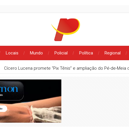
Locais
Mundo
Policial
Política
Regional
Cícero Lucena promete “Pix Tênis” e ampliação do Pé-de-Meia d