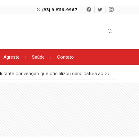
(83) 9 8116-9967
Agreste
Saúde
Contato
urante convenção que oficializou candidatura ao Governo da Para