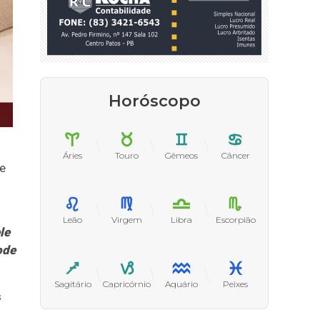
Horóscopo
Áries
Touro
Gêmeos
Câncer
de
Leão
Virgem
Libra
Escorpião
le
ode
Sagitário
Capricórnio
Aquário
Peixes
s