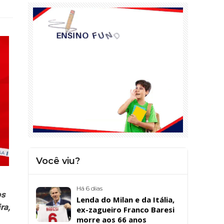
Você viu?
Há 6 dias
os
Lenda do Milan e da Itália,
ra,
ex-zagueiro Franco Baresi
morre aos 66 anos