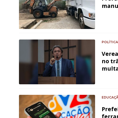
manut
POLÍTICA
Verea
no tr
multa
EDUCAÇ
Prefe
ferra