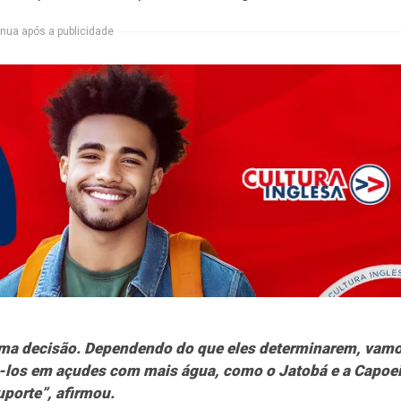
nua após a publicidade
ma decisão. Dependendo do que eles determinarem, vam
tá-los em açudes com mais água, como o Jatobá e a Capoei
porte”, afirmou.