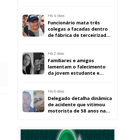
Há 4 dias
Funcionário mata três
colegas a facadas dentro
de fábrica de terceirizada
da Bombril em São
Bernardo
Há 2 dias
Familiares e amigos
lamentam o falecimento
da jovem estudante e
cuidadora educacional
Bárbara da Silva Sousa
Santos, em Patos
Há 6 dias
Delegado detalha dinâmica
de acidente que vitimou
motorista de 58 anos na
BR-361, em Catingueira