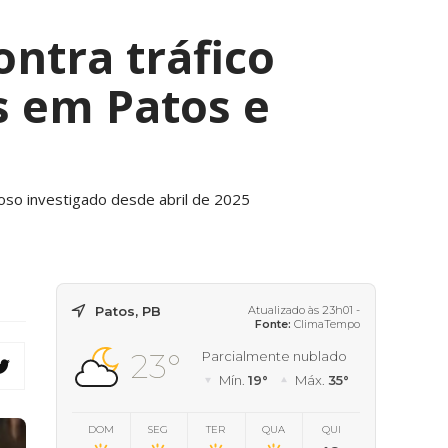
ontra tráfico
s em Patos e
oso investigado desde abril de 2025
Patos, PB
Atualizado às 23h01 -
Fonte:
ClimaTempo
23°
Parcialmente nublado
Mín.
19°
Máx.
35°
DOM
SEG
TER
QUA
QUI