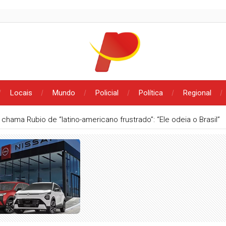
Locais
Mundo
Policial
Política
Regional
O SEXUAL
Polícia Militar conduz homem à delegacia após den