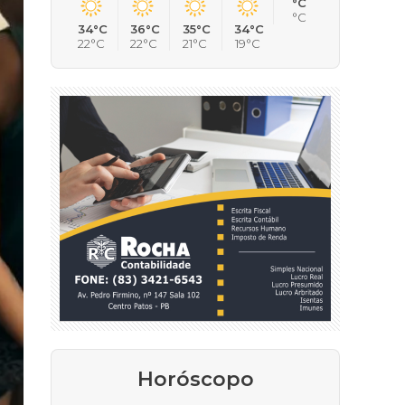
°C
°C
34°C
36°C
35°C
34°C
22°C
22°C
21°C
19°C
Horóscopo