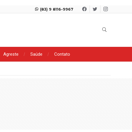
(83) 9 8116-9967
Agreste
Saúde
Contato
úncia de importunação sexual em condomínio de Patos