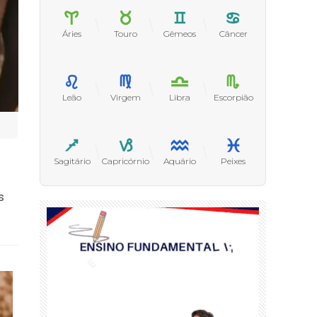
Áries
Touro
Gêmeos
Câncer
Leão
Virgem
Libra
Escorpião
Sagitário
Capricórnio
Aquário
Peixes
s