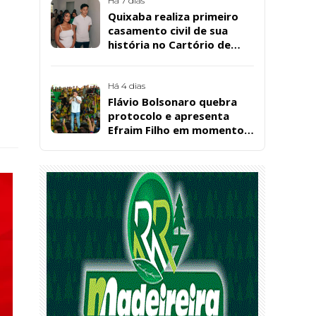
Santos, em Patos
Há 7 dias
Quixaba realiza primeiro
casamento civil de sua
história no Cartório de
Registro Civil
Há 4 dias
Flávio Bolsonaro quebra
protocolo e apresenta
Efraim Filho em momento
de descontração na
convenção estadual do PL