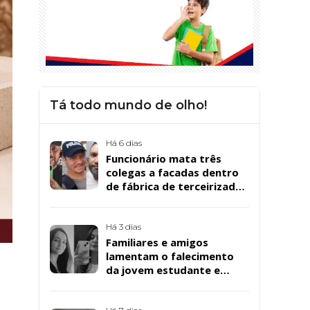
Tá todo mundo de olho!
Há 6 dias
Funcionário mata três
colegas a facadas dentro
de fábrica de terceirizada
da Bombril em São
Bernardo
Há 3 dias
Familiares e amigos
lamentam o falecimento
da jovem estudante e
cuidadora educacional
Bárbara da Silva Sousa